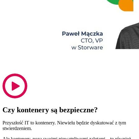
Czy kontenery są bezpieczne?
Przyszłość IT to kontenery. Niewielu będzie dyskutować z tym
stwierdzeniem.
Ale kontenery, poza swoimi niewątpliwymi zaletami – to również